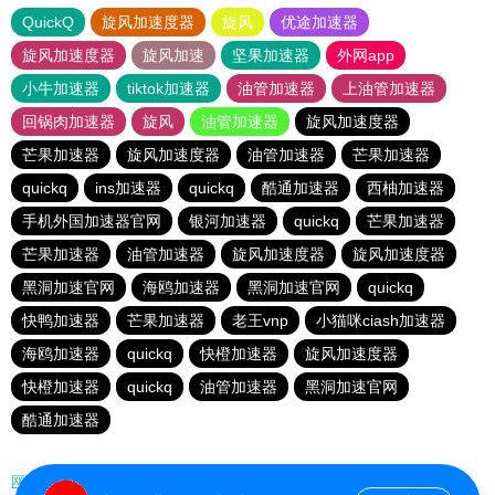
QuickQ
旋风加速度器
旋风
优途加速器
旋风加速度器
旋风加速
坚果加速器
外网app
小牛加速器
tiktok加速器
油管加速器
上油管加速器
回锅肉加速器
旋风
油管加速器
旋风加速度器
芒果加速器
旋风加速度器
油管加速器
芒果加速器
quickq
ins加速器
quickq
酷通加速器
西柚加速器
手机外国加速器官网
银河加速器
quickq
芒果加速器
芒果加速器
油管加速器
旋风加速度器
旋风加速度器
黑洞加速官网
海鸥加速器
黑洞加速官网
quickq
快鸭加速器
芒果加速器
老王vnp
小猫咪ciash加速器
海鸥加速器
quickq
快橙加速器
旋风加速度器
快橙加速器
quickq
油管加速器
黑洞加速官网
酷通加速器
网站地图