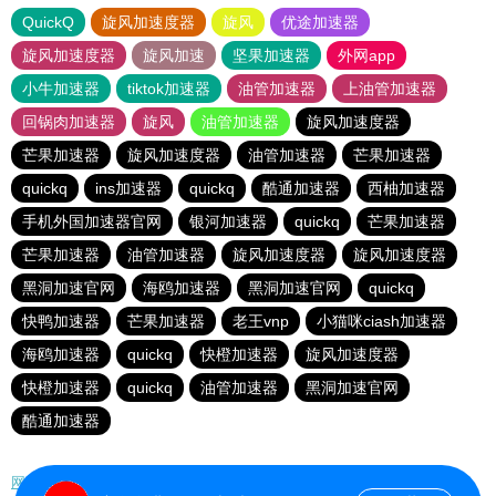
QuickQ
旋风加速度器
旋风
优途加速器
旋风加速度器
旋风加速
坚果加速器
外网app
小牛加速器
tiktok加速器
油管加速器
上油管加速器
回锅肉加速器
旋风
油管加速器
旋风加速度器
芒果加速器
旋风加速度器
油管加速器
芒果加速器
quickq
ins加速器
quickq
酷通加速器
西柚加速器
手机外国加速器官网
银河加速器
quickq
芒果加速器
芒果加速器
油管加速器
旋风加速度器
旋风加速度器
黑洞加速官网
海鸥加速器
黑洞加速官网
quickq
快鸭加速器
芒果加速器
老王vnp
小猫咪ciash加速器
海鸥加速器
quickq
快橙加速器
旋风加速度器
快橙加速器
quickq
油管加速器
黑洞加速官网
酷通加速器
网站地图