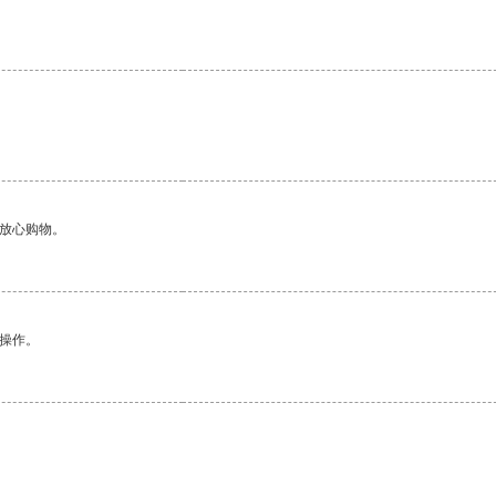
够放心购物。
悉操作。
。