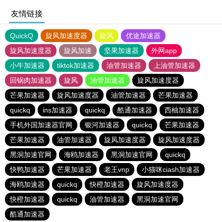
友情链接
QuickQ
旋风加速度器
旋风
优途加速器
旋风加速度器
旋风加速
坚果加速器
外网app
小牛加速器
tiktok加速器
油管加速器
上油管加速器
回锅肉加速器
旋风
油管加速器
旋风加速度器
芒果加速器
旋风加速度器
油管加速器
芒果加速器
quickq
ins加速器
quickq
酷通加速器
西柚加速器
手机外国加速器官网
银河加速器
quickq
芒果加速器
芒果加速器
油管加速器
旋风加速度器
旋风加速度器
黑洞加速官网
海鸥加速器
黑洞加速官网
quickq
快鸭加速器
芒果加速器
老王vnp
小猫咪ciash加速器
海鸥加速器
quickq
快橙加速器
旋风加速度器
快橙加速器
quickq
油管加速器
黑洞加速官网
酷通加速器