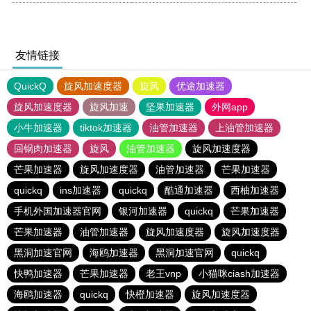
友情链接
QuickQ
旋风加速度器
旋风
优途加速器
旋风加速度器
旋风加速
坚果加速器
外网app
小牛加速器
tiktok加速器
油管加速器
上油管加速器
回锅肉加速器
旋风
油管加速器
旋风加速度器
芒果加速器
旋风加速度器
油管加速器
芒果加速器
quickq
ins加速器
quickq
酷通加速器
西柚加速器
手机外国加速器官网
银河加速器
quickq
芒果加速器
芒果加速器
油管加速器
旋风加速度器
旋风加速度器
黑洞加速官网
海鸥加速器
黑洞加速官网
quickq
快鸭加速器
芒果加速器
老王vnp
小猫咪ciash加速器
海鸥加速器
quickq
快橙加速器
旋风加速度器