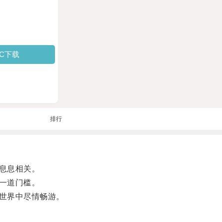
PC下载
排行
息息相关。
一道门槛。
世界中尽情畅游。