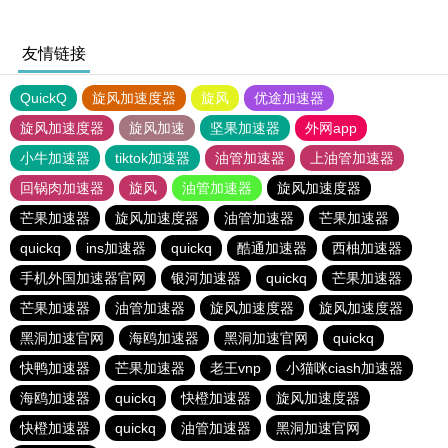
友情链接
QuickQ
旋风加速度器
旋风
优途加速器
旋风加速度器
旋风加速
坚果加速器
外网app
小牛加速器
tiktok加速器
油管加速器
上油管加速器
回锅肉加速器
旋风
油管加速器
旋风加速度器
芒果加速器
旋风加速度器
油管加速器
芒果加速器
quickq
ins加速器
quickq
酷通加速器
西柚加速器
手机外国加速器官网
银河加速器
quickq
芒果加速器
芒果加速器
油管加速器
旋风加速度器
旋风加速度器
黑洞加速官网
海鸥加速器
黑洞加速官网
quickq
快鸭加速器
芒果加速器
老王vnp
小猫咪ciash加速器
海鸥加速器
quickq
快橙加速器
旋风加速度器
快橙加速器
quickq
油管加速器
黑洞加速官网