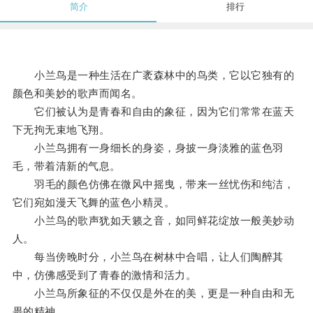
简介
排行
小兰鸟是一种生活在广袤森林中的鸟类，它以它独有的
颜色和美妙的歌声而闻名。
它们被认为是青春和自由的象征，因为它们常常在蓝天
下无拘无束地飞翔。
小兰鸟拥有一身细长的身姿，身披一身淡雅的蓝色羽
毛，带着清新的气息。
羽毛的颜色仿佛在微风中摇曳，带来一丝忧伤和纯洁，
它们宛如漫天飞舞的蓝色小精灵。
小兰鸟的歌声犹如天籁之音，如同鲜花绽放一般美妙动
人。
每当傍晚时分，小兰鸟在树林中合唱，让人们陶醉其
中，仿佛感受到了青春的激情和活力。
小兰鸟所象征的不仅仅是外在的美，更是一种自由和无
畏的精神。