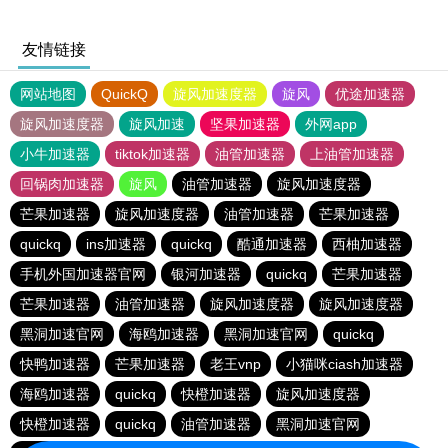
友情链接
网站地图
QuickQ
旋风加速度器
旋风
优途加速器
旋风加速度器
旋风加速
坚果加速器
外网app
小牛加速器
tiktok加速器
油管加速器
上油管加速器
回锅肉加速器
旋风
油管加速器
旋风加速度器
芒果加速器
旋风加速度器
油管加速器
芒果加速器
quickq
ins加速器
quickq
酷通加速器
西柚加速器
手机外国加速器官网
银河加速器
quickq
芒果加速器
芒果加速器
油管加速器
旋风加速度器
旋风加速度器
黑洞加速官网
海鸥加速器
黑洞加速官网
quickq
快鸭加速器
芒果加速器
老王vnp
小猫咪ciash加速器
海鸥加速器
quickq
快橙加速器
旋风加速度器
快橙加速器
quickq
油管加速器
黑洞加速官网